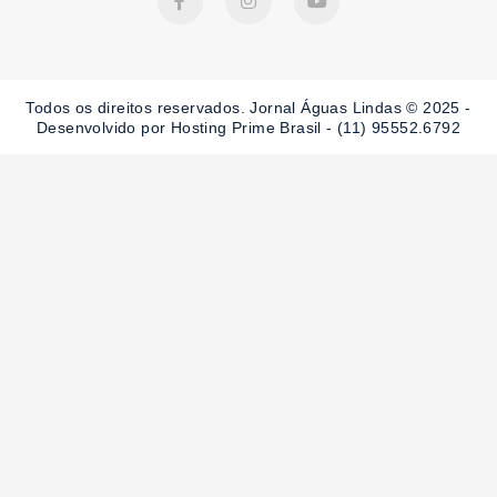
a
n
o
c
s
u
e
t
t
b
a
u
o
g
b
o
r
e
Todos os direitos reservados. Jornal Águas Lindas © 2025 -
k
a
-
m
Desenvolvido por Hosting Prime Brasil - (11) 95552.6792
f