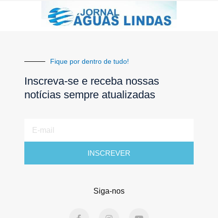
Fique por dentro de tudo!
Inscreva-se e receba nossas
notícias sempre atualizadas
E-
mail
INSCREVER
Siga-nos
F
I
Y