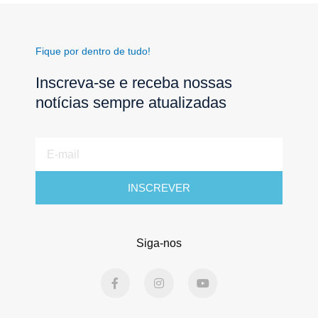
Fique por dentro de tudo!
Inscreva-se e receba nossas
notícias sempre atualizadas
E-
mail
INSCREVER
Siga-nos
F
I
Y
a
n
o
c
s
u
e
t
t