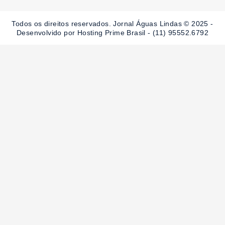
b
a
u
o
g
b
o
r
e
Todos os direitos reservados. Jornal Águas Lindas © 2025 -
k
a
-
m
Desenvolvido por Hosting Prime Brasil - (11) 95552.6792
f