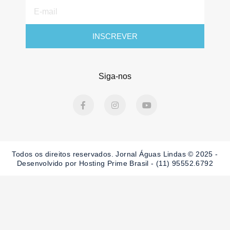
E-
mail
INSCREVER
Siga-nos
F
I
Y
a
n
o
c
s
u
e
t
t
b
a
u
o
g
b
o
r
e
Todos os direitos reservados. Jornal Águas Lindas © 2025 -
k
a
-
m
Desenvolvido por Hosting Prime Brasil - (11) 95552.6792
f