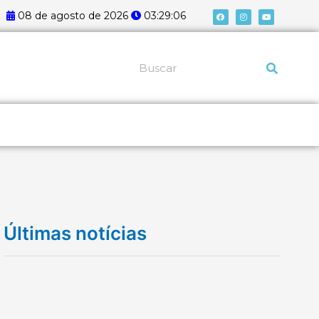
F
I
Y
08 de agosto de 2026
03:29:06
a
n
o
c
s
u
e
t
t
b
a
u
o
g
b
o
r
e
k
a
Pesquisar
m
Últimas notícias