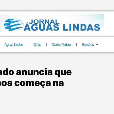
Águas Lindas
Goiás
Distrito Federal
Sessões
ado anuncia que
osos começa na