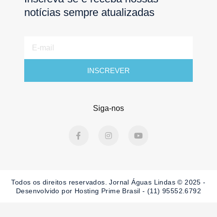
notícias sempre atualizadas
E-
mail
INSCREVER
Siga-nos
F
I
Y
a
n
o
c
s
u
e
t
t
b
a
u
o
g
b
o
r
e
Todos os direitos reservados. Jornal Águas Lindas © 2025 -
k
a
-
m
Desenvolvido por Hosting Prime Brasil - (11) 95552.6792
f