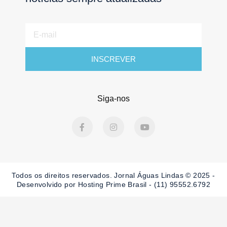
E-
mail
INSCREVER
Siga-nos
F
I
Y
a
n
o
c
s
u
e
t
t
b
a
u
o
g
b
o
r
e
Todos os direitos reservados. Jornal Águas Lindas © 2025 -
k
a
-
m
Desenvolvido por Hosting Prime Brasil - (11) 95552.6792
f