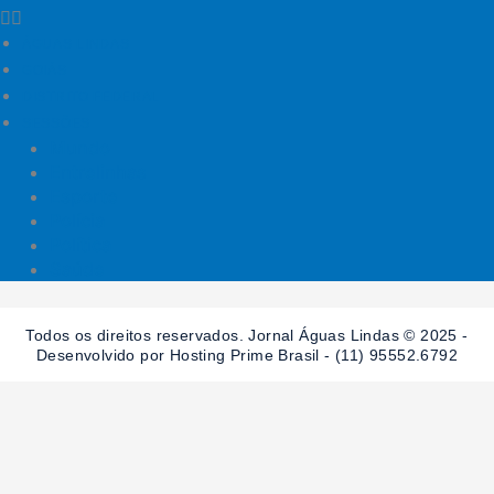
ÁGUAS LINDAS
GOIÁS
DISTRITO FEDERAL
SESSÕES
Mundo
Entrelinhas
Esporte
Polícia
Política
Saúde
Todos os direitos reservados. Jornal Águas Lindas © 2025 -
Desenvolvido por Hosting Prime Brasil - (11) 95552.6792