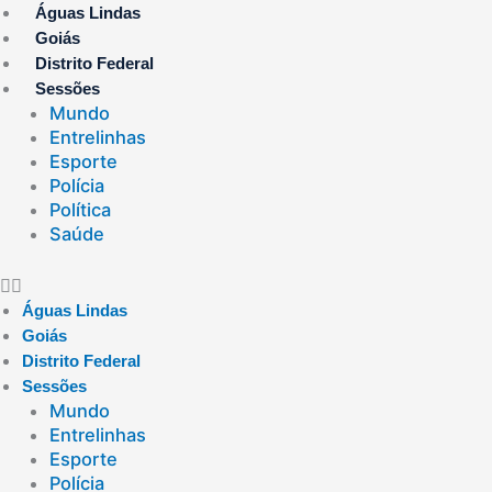
Ir
Águas Lindas
para
Goiás
o
Distrito Federal
conteúdo
Sessões
Mundo
Entrelinhas
Esporte
Polícia
Política
Saúde
Águas Lindas
Goiás
Distrito Federal
Sessões
Mundo
Entrelinhas
Esporte
Polícia