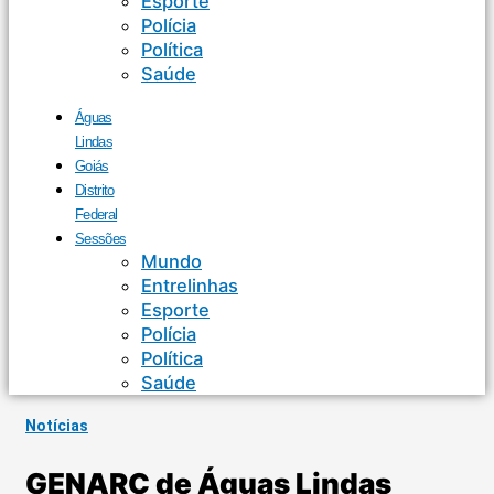
Esporte
Polícia
Política
Saúde
Águas
Lindas
Goiás
Distrito
Federal
Sessões
Mundo
Entrelinhas
Esporte
Polícia
Política
Saúde
Notícias
GENARC de Águas Lindas