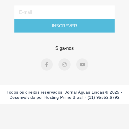
E-
mail
INSCREVER
Siga-nos
F
I
Y
a
n
o
c
s
u
e
t
t
b
a
u
o
g
b
o
r
e
Todos os direitos reservados. Jornal Águas Lindas © 2025 -
k
a
-
m
Desenvolvido por Hosting Prime Brasil - (11) 95552.6792
f