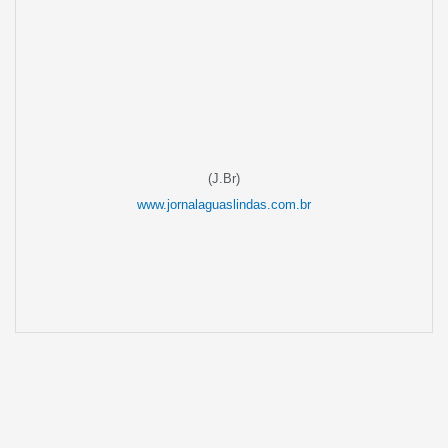
(J.Br)
www.jornalaguaslindas.com.br