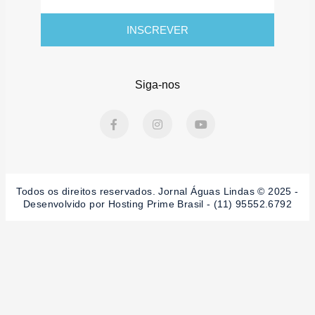
mail
INSCREVER
Siga-nos
F
I
Y
a
n
o
c
s
u
e
t
t
b
a
u
o
g
b
o
r
e
Todos os direitos reservados. Jornal Águas Lindas © 2025 -
k
a
-
m
Desenvolvido por Hosting Prime Brasil - (11) 95552.6792
f