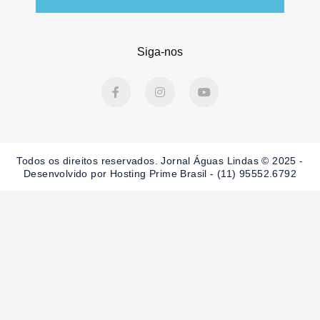
Siga-nos
F
I
Y
a
n
o
c
s
u
e
t
t
b
a
u
o
g
b
o
r
e
Todos os direitos reservados. Jornal Águas Lindas © 2025 -
k
a
-
m
Desenvolvido por Hosting Prime Brasil - (11) 95552.6792
f