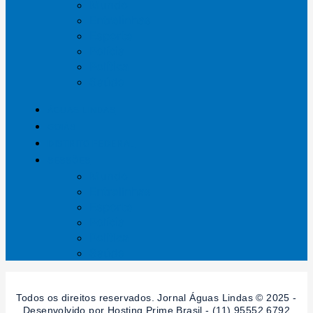
Mundo
Entrelinhas
Esporte
Polícia
Política
Saúde
ÁGUAS LINDAS
GOIÁS
DISTRITO FEDERAL
SESSÕES
Mundo
Entrelinhas
Esporte
Polícia
Política
Saúde
Todos os direitos reservados. Jornal Águas Lindas © 2025 -
Desenvolvido por Hosting Prime Brasil - (11) 95552.6792