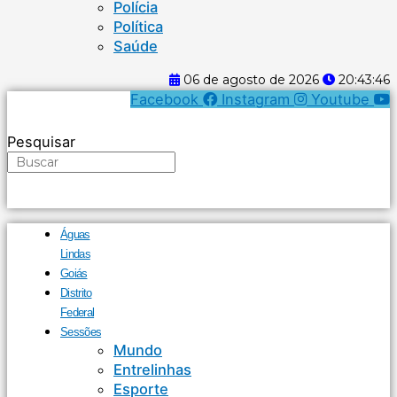
Polícia
Política
Saúde
06 de agosto de 2026
20:43:46
Facebook
Instagram
Youtube
Pesquisar
Águas
Lindas
Goiás
Distrito
Federal
Sessões
Mundo
Entrelinhas
Esporte