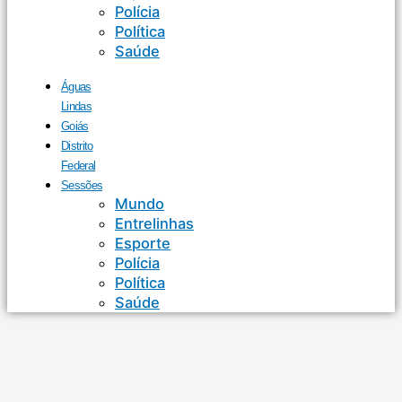
Polícia
Política
Saúde
Águas
Lindas
Goiás
Distrito
Federal
Sessões
Mundo
Entrelinhas
Esporte
Polícia
Política
Saúde