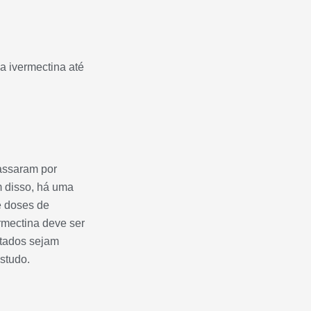
a ivermectina até
passaram por
m disso, há uma
e doses de
rmectina deve ser
ltados sejam
estudo.