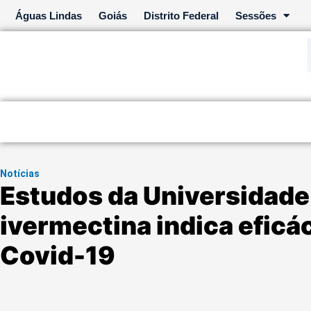
Ir
Águas Lindas
Goiás
Distrito Federal
Sessões
para
o
conteúdo
Notícias
Estudos da Universidade
ivermectina indica eficá
Covid-19