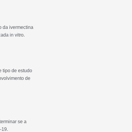
o da ivermectina
da in vitro.
 tipo de estudo
nvolvimento de
terminar se a
-19.