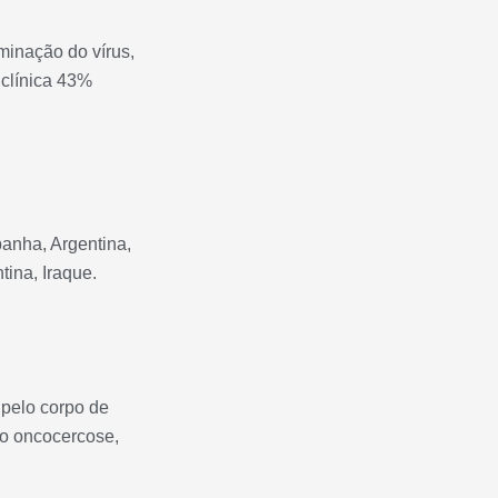
minação do vírus,
 clínica 43%
panha, Argentina,
tina, Iraque.
 pelo corpo de
to oncocercose,