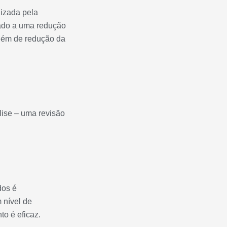
lizada pela
iado a uma redução
além de redução da
lise – uma revisão
dos é
 nível de
o é eficaz.