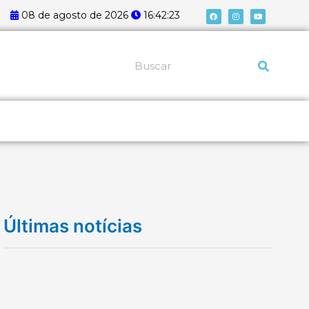
F
I
Y
08 de agosto de 2026
16:42:24
a
n
o
c
s
u
e
t
t
b
a
u
o
g
b
o
r
e
k
a
Pesquisar
m
Últimas notícias