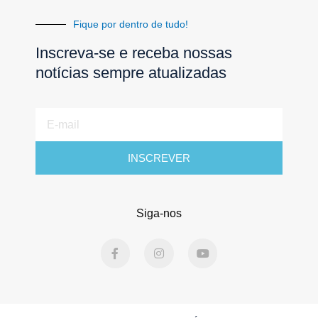
Fique por dentro de tudo!
Inscreva-se e receba nossas
notícias sempre atualizadas
E-
mail
INSCREVER
Siga-nos
F
I
Y
a
n
o
c
s
u
e
t
t
b
a
u
o
g
b
o
r
e