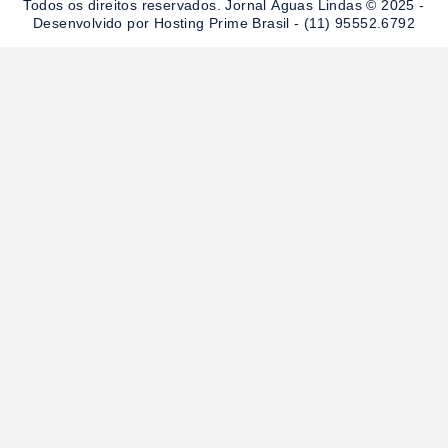
Todos os direitos reservados. Jornal Águas Lindas © 2025 -
k
a
-
m
Desenvolvido por Hosting Prime Brasil - (11) 95552.6792
f