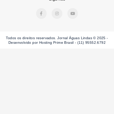
F
I
Y
a
n
o
c
s
u
e
t
t
b
a
u
o
g
b
o
r
e
Todos os direitos reservados. Jornal Águas Lindas © 2025 -
k
a
-
m
Desenvolvido por Hosting Prime Brasil - (11) 95552.6792
f