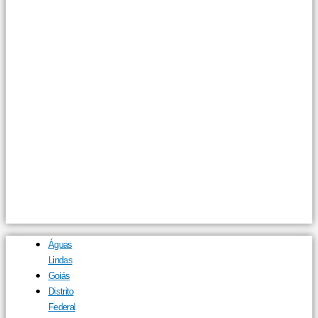
Águas
Lindas
Goiás
Distrito
Federal