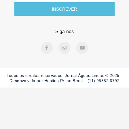
INSCREVER
Siga-nos
F
I
Y
a
n
o
c
s
u
e
t
t
b
a
u
o
g
b
o
r
e
Todos os direitos reservados. Jornal Águas Lindas © 2025 -
k
a
-
m
Desenvolvido por Hosting Prime Brasil - (11) 95552.6792
f