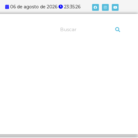
F
I
Y
06 de agosto de 2026
23:35:26
a
n
o
c
s
u
e
t
t
b
a
u
o
g
b
o
r
e
k
a
Pesquisar
m