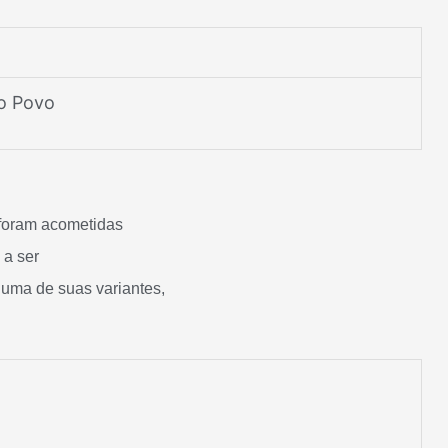
o Povo
 foram acometidas
 a ser
guma de suas variantes,