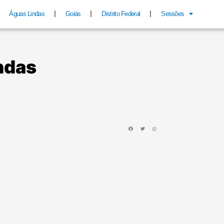
Águas Lindas
Goiás
Distrito Federal
Sessões
ndas