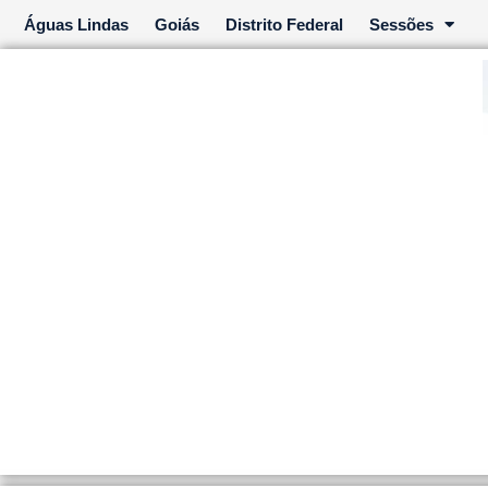
Ir
Águas Lindas
Goiás
Distrito Federal
Sessões
para
o
conteúdo