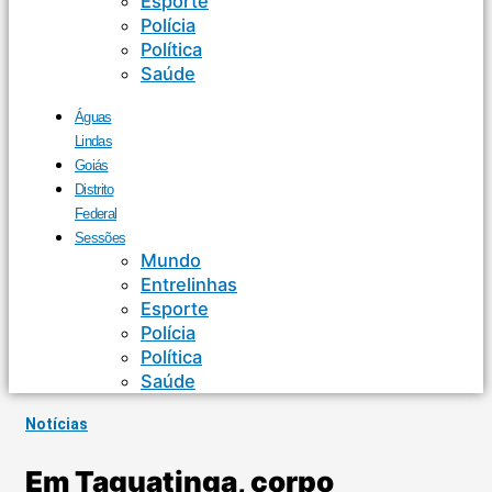
Esporte
Polícia
Política
Saúde
Águas
Lindas
Goiás
Distrito
Federal
Sessões
Mundo
Entrelinhas
Esporte
Polícia
Política
Saúde
Notícias
Em Taguatinga, corpo