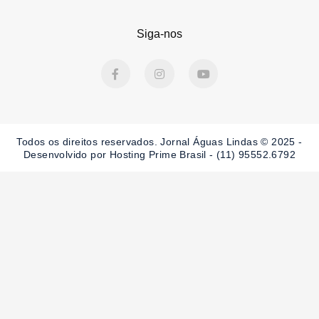
Siga-nos
F
I
Y
a
n
o
c
s
u
e
t
t
b
a
u
o
g
b
o
r
e
Todos os direitos reservados. Jornal Águas Lindas © 2025 -
k
a
-
m
Desenvolvido por Hosting Prime Brasil - (11) 95552.6792
f