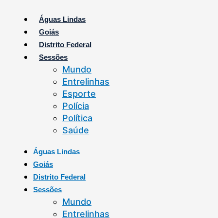
Ir
para
Águas Lindas
o
Goiás
conteúdo
Distrito Federal
Sessões
Mundo
Entrelinhas
Esporte
Polícia
Política
Saúde
Águas Lindas
Goiás
Distrito Federal
Sessões
Mundo
Entrelinhas