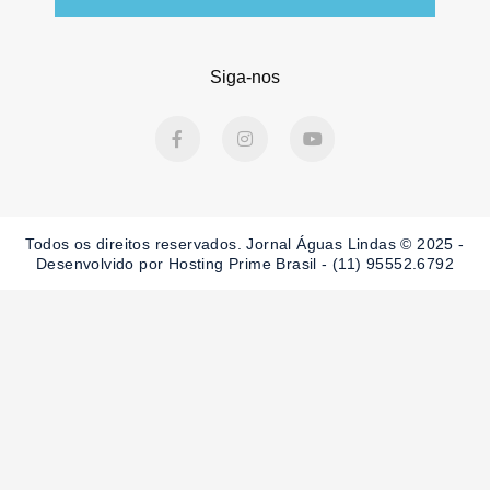
Siga-nos
F
I
Y
a
n
o
c
s
u
e
t
t
b
a
u
o
g
b
o
r
e
Todos os direitos reservados. Jornal Águas Lindas © 2025 -
k
a
-
m
Desenvolvido por Hosting Prime Brasil - (11) 95552.6792
f