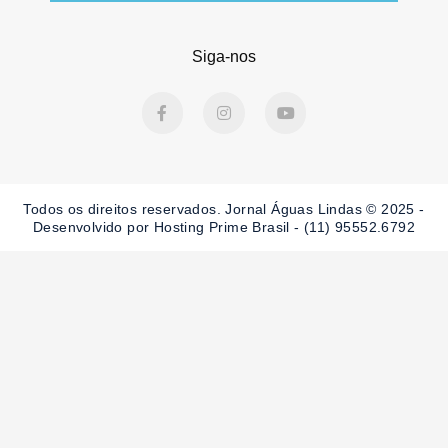
Siga-nos
F
I
Y
a
n
o
c
s
u
e
t
t
b
a
u
o
g
b
o
r
e
Todos os direitos reservados. Jornal Águas Lindas © 2025 -
k
a
-
m
Desenvolvido por Hosting Prime Brasil - (11) 95552.6792
f