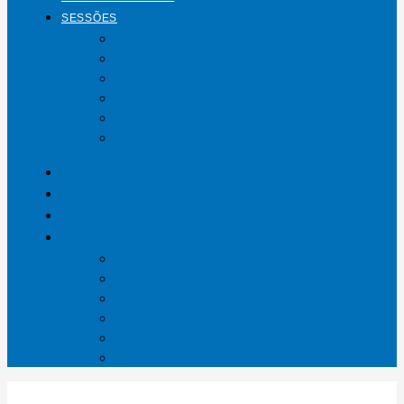
SESSÕES
Mundo
Entrelinhas
Esporte
Polícia
Política
Saúde
ÁGUAS LINDAS
GOIÁS
DISTRITO FEDERAL
SESSÕES
Mundo
Entrelinhas
Esporte
Polícia
Política
Saúde