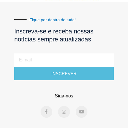
Fique por dentro de tudo!
Inscreva-se e receba nossas
notícias sempre atualizadas
E-
mail
INSCREVER
Siga-nos
F
I
Y
a
n
o
c
s
u
e
t
t
b
a
u