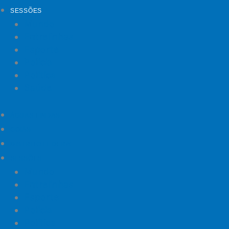
SESSÕES
Mundo
Entrelinhas
Esporte
Polícia
Política
Saúde
ÁGUAS LINDAS
GOIÁS
DISTRITO FEDERAL
SESSÕES
Mundo
Entrelinhas
Esporte
Polícia
Política