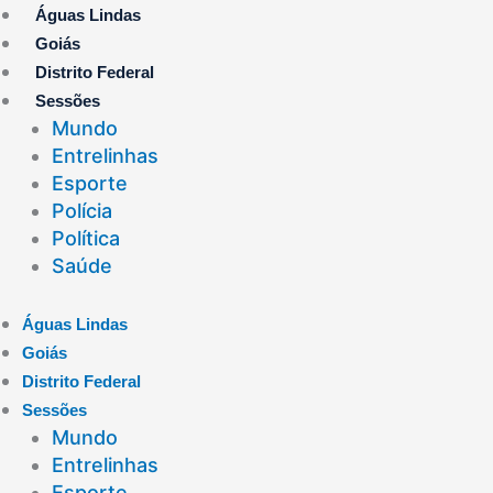
Ir
Águas Lindas
para
Goiás
o
Distrito Federal
conteúdo
Sessões
Mundo
Entrelinhas
Esporte
Polícia
Política
Saúde
Águas Lindas
Goiás
Distrito Federal
Sessões
Mundo
Entrelinhas
Esporte