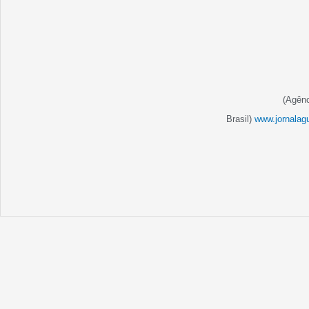
(Agên
Brasil)
www.jornalag