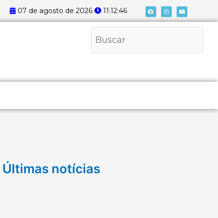
F
I
Y
07 de agosto de 2026
11:12:47
a
n
o
c
s
u
e
t
t
b
a
u
Pesquisar
o
g
b
o
r
e
k
a
m
Últimas notícias