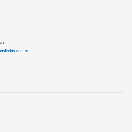
cia
uaslindas.com.br