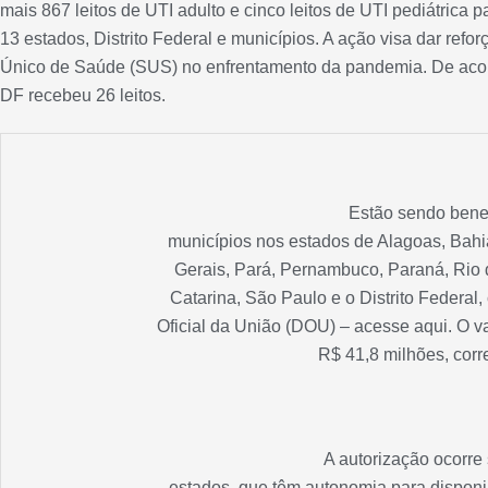
mais 867 leitos de UTI adulto e cinco leitos de UTI pediátrica p
13 estados, Distrito Federal e municípios. A ação visa dar refo
Único de Saúde (SUS) no enfrentamento da pandemia. De aco
DF recebeu 26 leitos.
Estão sendo benef
municípios nos estados de Alagoas, Bahia
Gerais, Pará, Pernambuco, Paraná, Rio 
Catarina, São Paulo e o Distrito Federal,
Oficial da União (DOU) – acesse aqui. O v
R$ 41,8 milhões, corr
A autorização ocorr
estados, que têm autonomia para disponibi