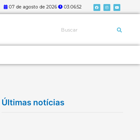
F
I
Y
07 de agosto de 2026
03:06:53
a
n
o
c
s
u
e
t
t
b
a
u
o
g
b
o
r
e
k
a
Pesquisar
m
Últimas notícias