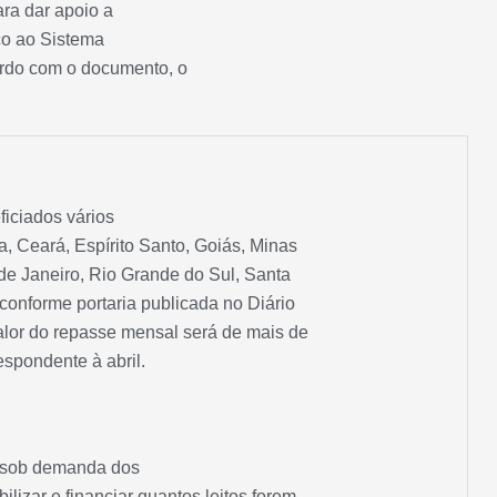
ara dar apoio a
rço ao Sistema
rdo com o documento, o
iciados vários
, Ceará, Espírito Santo, Goiás, Minas
de Janeiro, Rio Grande do Sul, Santa
 conforme portaria publicada no Diário
alor do repasse mensal será de mais de
espondente à abril.
e sob demanda dos
lizar e financiar quantos leitos forem