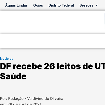
Ir
Águas Lindas
Goiás
Distrito Federal
Sessões
para
o
conteúdo
Notícias
DF recebe 26 leitos de UT
Saúde
Por: Redação - Valdivino de Oliveira
em:
29 de abril de 2021