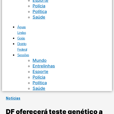
Esporte
Polícia
Política
Saúde
Águas
Lindas
Goiás
Distrito
Federal
Sessões
Mundo
Entrelinhas
Esporte
Polícia
Política
Saúde
Notícias
DF oferecerá teste genético a