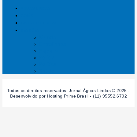
ÁGUAS LINDAS
GOIÁS
DISTRITO FEDERAL
SESSÕES
Mundo
Entrelinhas
Esporte
Polícia
Política
Saúde
Todos os direitos reservados. Jornal Águas Lindas © 2025 -
Desenvolvido por Hosting Prime Brasil - (11) 95552.6792