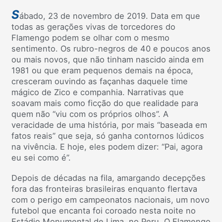
S
ábado, 23 de novembro de 2019. Data em que
todas as gerações vivas de torcedores do
Flamengo podem se olhar com o mesmo
sentimento. Os rubro-negros de 40 e poucos anos
ou mais novos, que não tinham nascido ainda em
1981 ou que eram pequenos demais na época,
cresceram ouvindo as façanhas daquele time
mágico de Zico e companhia. Narrativas que
soavam mais como ficção do que realidade para
quem não “viu com os próprios olhos”. A
veracidade de uma história, por mais “baseada em
fatos reais” que seja, só ganha contornos lúdicos
na vivência. E hoje, eles podem dizer: “Pai, agora
eu sei como é”.
Depois de décadas na fila, amargando decepções
fora das fronteiras brasileiras enquanto flertava
com o perigo em campeonatos nacionais, um novo
futebol que encanta foi coroado nesta noite no
Estádio Monumental de Lima, no Peru. O Flamengo