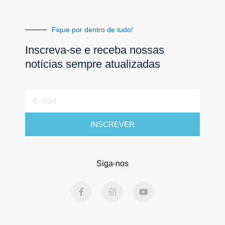
Fique por dentro de tudo!
Inscreva-se e receba nossas
notícias sempre atualizadas
E-
mail
INSCREVER
Siga-nos
F
I
Y
a
n
o
c
s
u
e
t
t
b
a
u