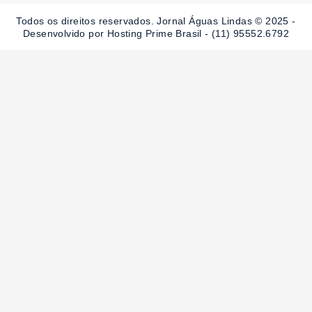
o
g
b
o
r
e
Todos os direitos reservados. Jornal Águas Lindas © 2025 -
k
a
-
m
Desenvolvido por Hosting Prime Brasil - (11) 95552.6792
f