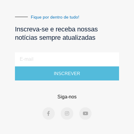
Fique por dentro de tudo!
Inscreva-se e receba nossas
notícias sempre atualizadas
E-
mail
INSCREVER
Siga-nos
F
I
Y
a
n
o
c
s
u
e
t
t
b
a
u
o
g
b