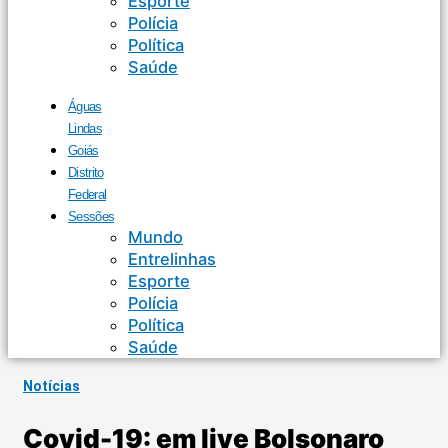
Esporte
Polícia
Política
Saúde
Águas
Lindas
Goiás
Distrito
Federal
Sessões
Mundo
Entrelinhas
Esporte
Polícia
Política
Saúde
Notícias
Covid-19: em live Bolsonaro