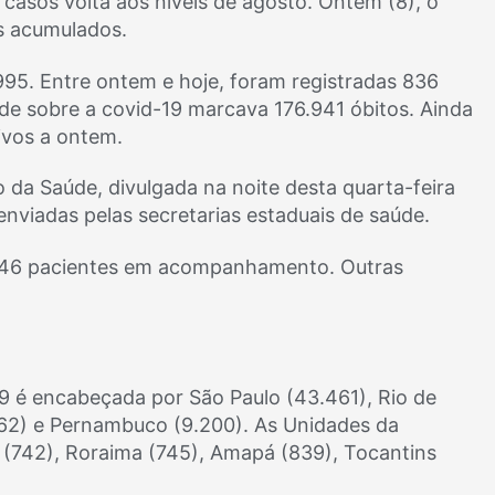
 casos volta aos níveis de agosto. Ontem (8), o
os acumulados.
95. Entre ontem e hoje, foram registradas 836
de sobre a covid-19 marcava 176.941 óbitos. Ainda
ivos a ontem.
o da Saúde, divulgada na noite desta quarta-feira
enviadas pelas secretarias estaduais de saúde.
.946 pacientes em acompanhamento. Outras
19 é encabeçada por São Paulo (43.461), Rio de
.762) e Pernambuco (9.200). As Unidades da
(742), Roraima (745), Amapá (839), Tocantins