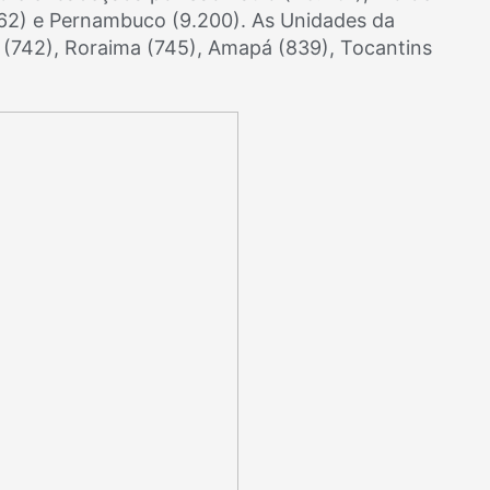
.762) e Pernambuco (9.200). As Unidades da
(742), Roraima (745), Amapá (839), Tocantins