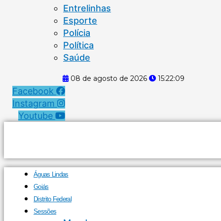
Entrelinhas
Esporte
Polícia
Política
Saúde
08 de agosto de 2026
15:22:10
Facebook
Instagram
Youtube
Águas Lindas
Goiás
Distrito Federal
Sessões