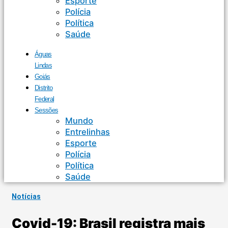
Esporte
Polícia
Política
Saúde
Águas
Lindas
Goiás
Distrito
Federal
Sessões
Mundo
Entrelinhas
Esporte
Polícia
Política
Saúde
Notícias
Covid-19: Brasil registra mais