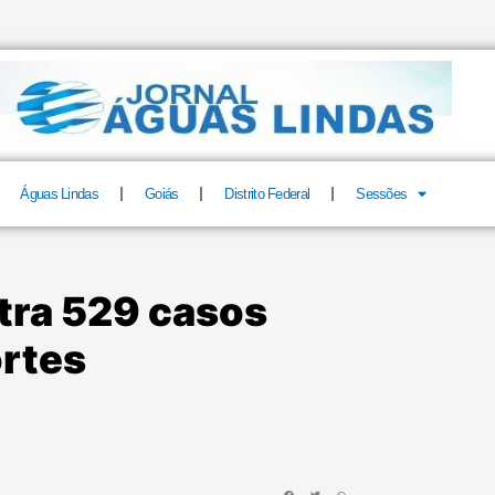
Águas Lindas
Goiás
Distrito Federal
Sessões
stra 529 casos
ortes