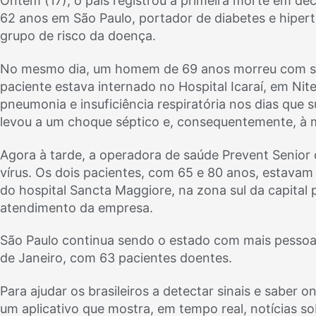
Ontem (17), o país registrou a primeira morte em d
62 anos em São Paulo, portador de diabetes e hipert
grupo de risco da doença.
No mesmo dia, um homem de 69 anos morreu com sin
paciente estava internado no Hospital Icaraí, em Nit
pneumonia e insuficiência respiratória nos dias que 
levou a um choque séptico e, consequentemente, à 
Agora à tarde, a operadora de saúde Prevent Senior
vírus. Os dois pacientes, com 65 e 80 anos, estava
do hospital Sancta Maggiore, na zona sul da capital p
atendimento da empresa.
São Paulo continua sendo o estado com mais pessoa
de Janeiro, com 63 pacientes doentes.
Para ajudar os brasileiros a detectar sinais e saber 
um aplicativo que mostra, em tempo real, notícias so