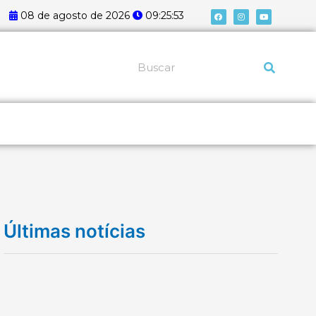
F
I
Y
08 de agosto de 2026
09:25:54
a
n
o
c
s
u
e
t
t
b
a
u
o
g
b
o
r
e
k
a
Pesquisar
m
Últimas notícias