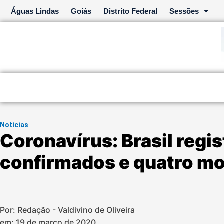
Ir
Águas Lindas
Goiás
Distrito Federal
Sessões
para
o
conteúdo
Notícias
Coronavírus: Brasil regi
confirmados e quatro m
Por: Redação - Valdivino de Oliveira
em:
19 de março de 2020