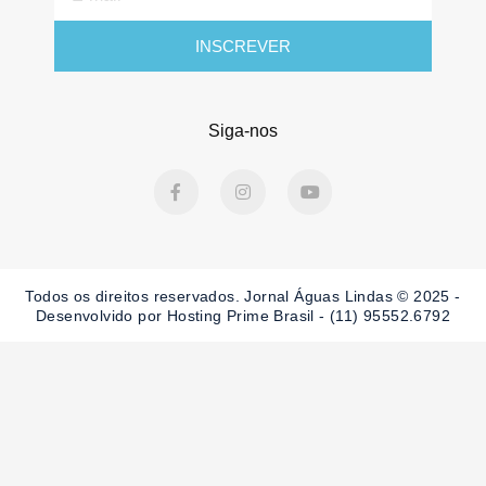
mail
INSCREVER
Siga-nos
F
I
Y
a
n
o
c
s
u
e
t
t
b
a
u
o
g
b
o
r
e
Todos os direitos reservados. Jornal Águas Lindas © 2025 -
k
a
-
m
Desenvolvido por Hosting Prime Brasil - (11) 95552.6792
f