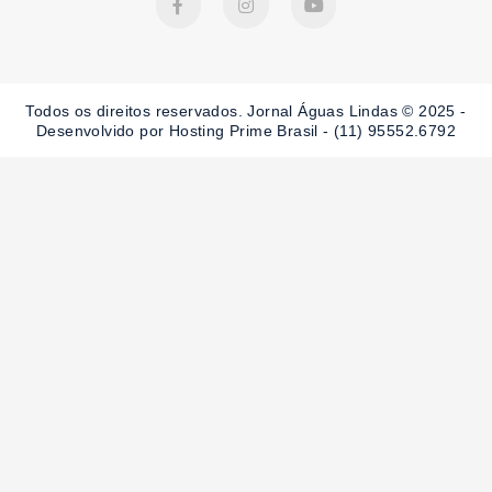
a
n
o
c
s
u
e
t
t
b
a
u
o
g
b
o
r
e
Todos os direitos reservados. Jornal Águas Lindas © 2025 -
k
a
-
m
Desenvolvido por Hosting Prime Brasil - (11) 95552.6792
f