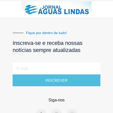
Fique por dentro de tudo!
Inscreva-se e receba nossas
notícias sempre atualizadas
E-
mail
INSCREVER
Siga-nos
F
I
Y