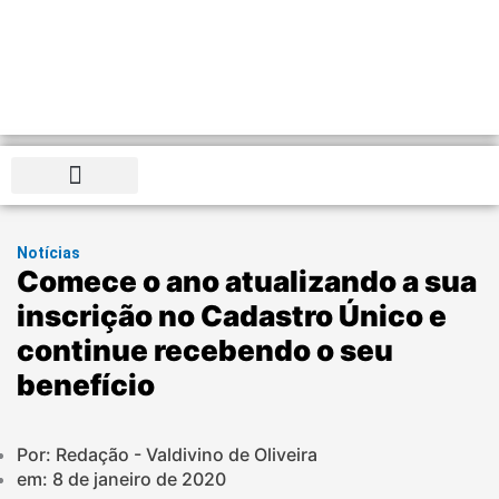
Distrito Federal
Notícias
Comece o ano atualizando a sua
inscrição no Cadastro Único e
continue recebendo o seu
benefício
Por: Redação - Valdivino de Oliveira
em:
8 de janeiro de 2020