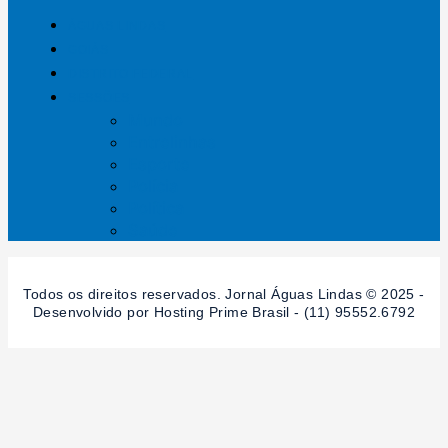
ÁGUAS LINDAS
GOIÁS
DISTRITO FEDERAL
SESSÕES
Mundo
Entrelinhas
Esporte
Polícia
Política
Saúde
Todos os direitos reservados. Jornal Águas Lindas © 2025 -
Desenvolvido por Hosting Prime Brasil - (11) 95552.6792