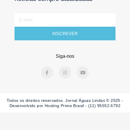
E-
mail
INSCREVER
Siga-nos
F
I
Y
a
n
o
c
s
u
e
t
t
b
a
u
o
g
b
o
r
e
Todos os direitos reservados. Jornal Águas Lindas © 2025 -
k
a
-
m
Desenvolvido por Hosting Prime Brasil - (11) 95552.6792
f