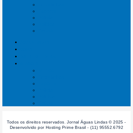
Entrelinhas
Esporte
Polícia
Política
Saúde
ÁGUAS LINDAS
GOIÁS
DISTRITO FEDERAL
SESSÕES
Mundo
Entrelinhas
Esporte
Polícia
Política
Saúde
Todos os direitos reservados. Jornal Águas Lindas © 2025 -
Desenvolvido por Hosting Prime Brasil - (11) 95552.6792