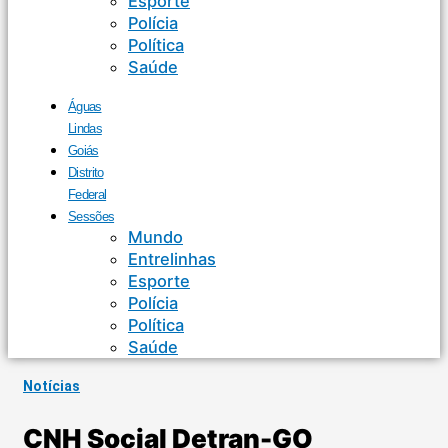
Esporte
Polícia
Política
Saúde
Águas
Lindas
Goiás
Distrito
Federal
Sessões
Mundo
Entrelinhas
Esporte
Polícia
Política
Saúde
Notícias
CNH Social Detran-GO