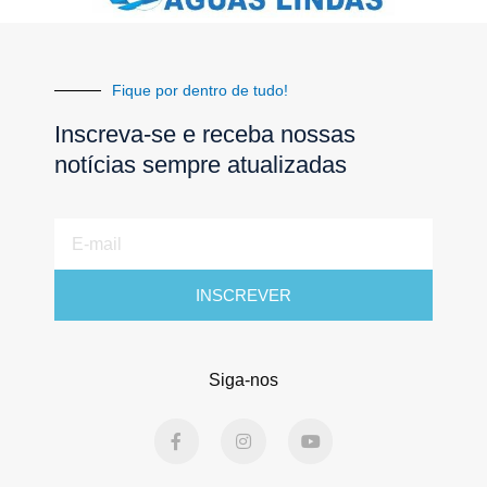
Fique por dentro de tudo!
Inscreva-se e receba nossas
notícias sempre atualizadas
E-
mail
INSCREVER
Siga-nos
F
I
Y
a
n
o
c
s
u
e
t
t