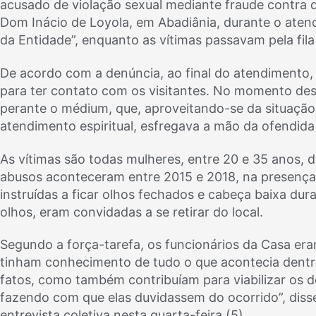
acusado de violação sexual mediante fraude contra 
Dom Inácio de Loyola, em Abadiânia, durante o aten
da Entidade”, enquanto as vítimas passavam pela fil
De acordo com a denúncia, ao final do atendimento,
para ter contato com os visitantes. No momento des
perante o médium, que, aproveitando-se da situação,
atendimento espiritual, esfregava a mão da ofendida
As vítimas são todas mulheres, entre 20 e 35 anos, d
abusos aconteceram entre 2015 e 2018, na presença
instruídas a ficar olhos fechados e cabeça baixa du
olhos, eram convidadas a se retirar do local.
Segundo a força-tarefa, os funcionários da Casa era
tinham conhecimento de tudo o que acontecia dentr
fatos, como também contribuíam para viabilizar os d
fazendo com que elas duvidassem do ocorrido”, diss
entrevista coletiva nesta quarta-feira (5).