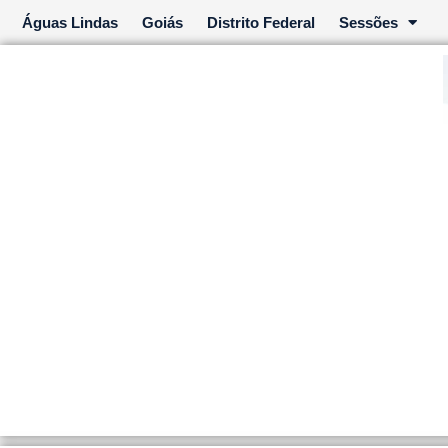
Ir
Águas Lindas
Goiás
Distrito Federal
Sessões
para
o
conteúdo