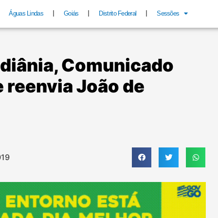
Águas Lindas
Goiás
Distrito Federal
Sessões
diânia, Comunicado
 reenvia João de
019