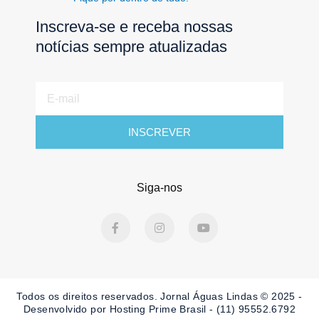
Inscreva-se e receba nossas
notícias sempre atualizadas
E-
mail
INSCREVER
Siga-nos
F
I
Y
a
n
o
c
s
u
e
t
t
b
a
u
o
g
b
o
r
e
Todos os direitos reservados. Jornal Águas Lindas © 2025 -
k
a
-
m
Desenvolvido por Hosting Prime Brasil - (11) 95552.6792