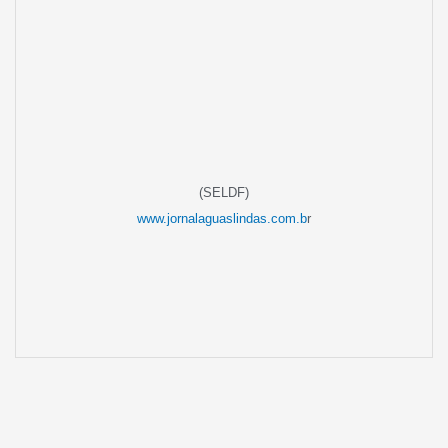
(SELDF)
www.jornalaguaslindas.com.b
r