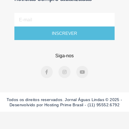
E-
mail
INSCREVER
Siga-nos
F
I
Y
a
n
o
c
s
u
e
t
t
b
a
u
o
g
b
o
r
e
Todos os direitos reservados. Jornal Águas Lindas © 2025 -
k
a
-
m
Desenvolvido por Hosting Prime Brasil - (11) 95552.6792
f