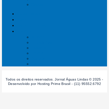
Saúde
ÁGUAS LINDAS
GOIÁS
DISTRITO FEDERAL
SESSÕES
Mundo
Entrelinhas
Esporte
Polícia
Política
Saúde
Todos os direitos reservados. Jornal Águas Lindas © 2025 -
Desenvolvido por Hosting Prime Brasil - (11) 95552.6792