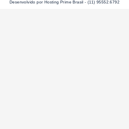
-
m
Desenvolvido por Hosting Prime Brasil - (11) 95552.6792
f