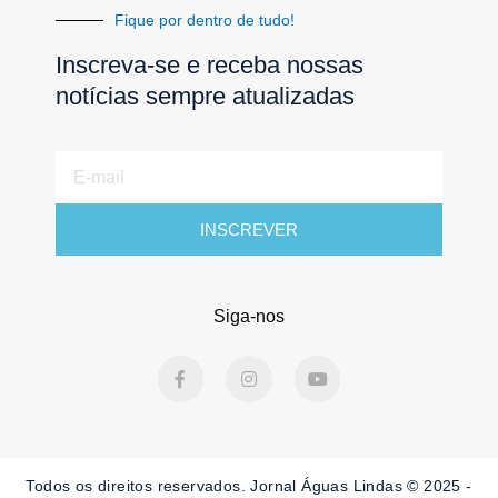
Fique por dentro de tudo!
Inscreva-se e receba nossas
notícias sempre atualizadas
E-
mail
INSCREVER
Siga-nos
F
I
Y
a
n
o
c
s
u
e
t
t
b
a
u
o
g
b
o
r
e
Todos os direitos reservados. Jornal Águas Lindas © 2025 -
k
a