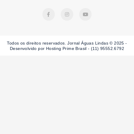
F
I
Y
a
n
o
c
s
u
e
t
t
b
a
u
o
g
b
o
r
e
Todos os direitos reservados. Jornal Águas Lindas © 2025 -
k
a
-
m
Desenvolvido por Hosting Prime Brasil - (11) 95552.6792
f