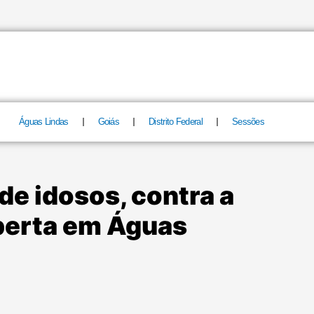
Águas Lindas
Goiás
Distrito Federal
Sessões
e idosos, contra a
aberta em Águas