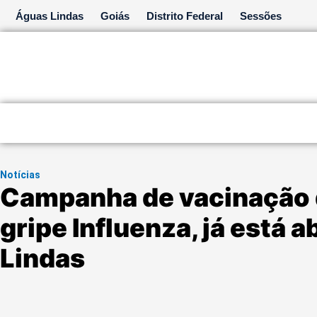
Ir
Águas Lindas
Goiás
Distrito Federal
Sessões
para
o
conteúdo
Notícias
Campanha de vacinação d
gripe Influenza, já está 
Lindas